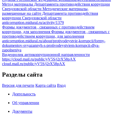
Метод материалы Департамента противодействия коррупции
Свердловской области
Методические материалы,
размещенные на сайте Департамента противодействия
коррупции Свердловской области
anticorruption.midural.ru/activity/1379
Формы документов , связанных с противодействием
коррупции, для заполнения
Формы документов , связанных с
противодействием коррупции, для заполнения
anticorruption.midural.ru/about/protivodeystvie-korrupcii/formy-
dokumentov-svyazannyh-s-protivodeystviem-korrupcii-dlya-
zapolneniya
Видеоролик антикоррупционной направленности
https://cloud.mail.ru/public/yV5S/j2rX58pAX
cloud.mail.ru/public/yV5S/j2rX58pAX
Разделы сайта
Версия для печати
Карта сайта
Вход
Деятельность
Об управлении
Документы