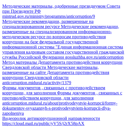
Методические материалы, одобренные президиумом Совета
при Президенте РФ
mintrud.gov.ru/ministry/programms/anticorruption/9
Методические рекомендации, размещенные на
специализированном ресурсе
Методические рекомендации,
размещенные на специализированном информационно-
методическом ресурсе по вопросам противодействия
коррупции на базе федеральной государственной
информационной системы "Единая информационная система
управления кадровым составом государственной гражданской
службы Российской Федерации
gossluzhba.gov.ru/anticorruption
Метод материалы Департамента противодействия коррупции
Свердловской области
Методические материалы,
размещенные на сайте Департамента противодействия
коррупции Свердловской области
anticorruption.midural.ru/activity/1379
Формы документов , связанных с противодействием
коррупции, для заполнения
Формы документов , связанных с
противодействием коррупции, для заполнения
anticorruption.midural.ru/about/protivodeystvie-korrupcii/formy-
dokumentov-svyazannyh-s-protivodeystviem-korrupcii-dlya-
zapolneniya
Видеоролик антикоррупционной направленности
https://cloud.mail.ru/public/yV5S/j2rX58pAX