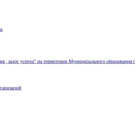
ск
я , залог успеха" на территории Муниципального образования 
рганизаций