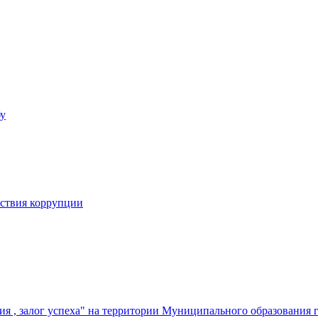
бу
йствия коррупции
я , залог успеха" на территории Муниципального образования 