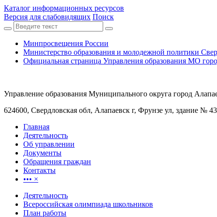
Каталог информационных ресурсов
Версия для слабовидящих
Поиск
Минпросвещения России
Министерство образования и молодежной политики Свер
Официальная страница Управления образования МО горо
Управление образования Муниципального округа город Алапа
624600, Свердловская обл, Алапаевск г, Фрунзе ул, здание № 43
Главная
Деятельность
Об управлении
Документы
Обращения граждан
Контакты
•••
×
Деятельность
Всероссийская олимпиада школьников
План работы