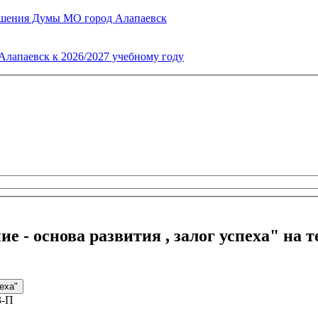
ешения Думы МО город Алапаевск
Алапаевск к 2026/2027 учебному году
 - основа развития , залог успеха" на
еха"
3-П