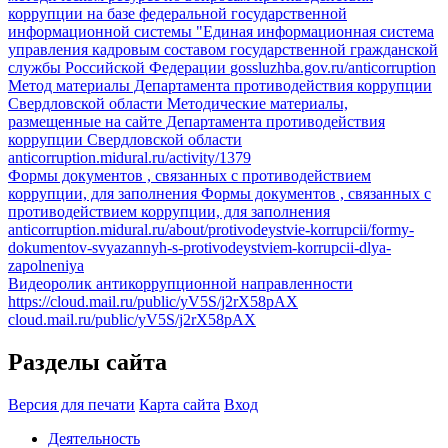
коррупции на базе федеральной государственной
информационной системы "Единая информационная система
управления кадровым составом государственной гражданской
службы Российской Федерации
gossluzhba.gov.ru/anticorruption
Метод материалы Департамента противодействия коррупции
Свердловской области
Методические материалы,
размещенные на сайте Департамента противодействия
коррупции Свердловской области
anticorruption.midural.ru/activity/1379
Формы документов , связанных с противодействием
коррупции, для заполнения
Формы документов , связанных с
противодействием коррупции, для заполнения
anticorruption.midural.ru/about/protivodeystvie-korrupcii/formy-
dokumentov-svyazannyh-s-protivodeystviem-korrupcii-dlya-
zapolneniya
Видеоролик антикоррупционной направленности
https://cloud.mail.ru/public/yV5S/j2rX58pAX
cloud.mail.ru/public/yV5S/j2rX58pAX
Разделы сайта
Версия для печати
Карта сайта
Вход
Деятельность