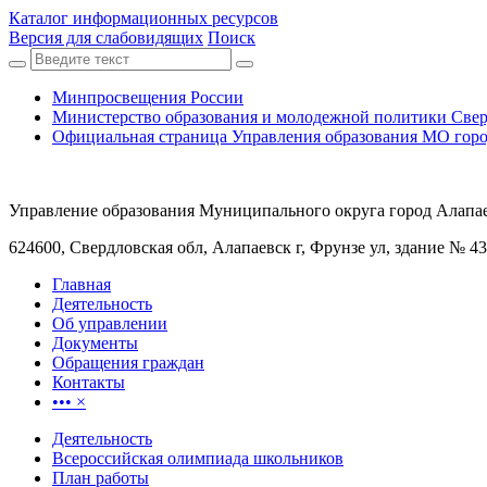
Каталог информационных ресурсов
Версия для слабовидящих
Поиск
Минпросвещения России
Министерство образования и молодежной политики Свер
Официальная страница Управления образования МО горо
Управление образования Муниципального округа город Алапа
624600, Свердловская обл, Алапаевск г, Фрунзе ул, здание № 43
Главная
Деятельность
Об управлении
Документы
Обращения граждан
Контакты
•••
×
Деятельность
Всероссийская олимпиада школьников
План работы