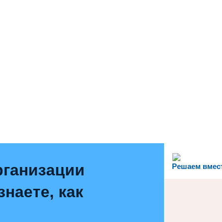
рганизации
Решаем вмес
наете, как