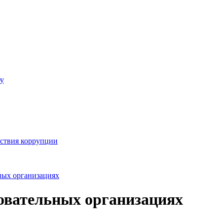
бу
йствия коррупции
ных организациях
овательных организациях