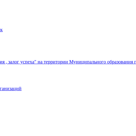
ск
я , залог успеха" на территории Муниципального образования 
рганизаций