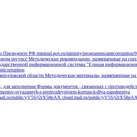
и Президенте РФ
mintrud.gov.ru/ministry/programms/anticorruption/9
нном ресурсе
Методические рекомендации, размещенные на спе
сударственной информационной системы "Единая информационна
nticorruption
вердловской области
Методические материалы, размещенные на
, для заполнения
Формы документов , связанных с противодейст
kumentov-svyazannyh-s-protivodeystviem-korrupcii-dlya-zapolneniya
.mail.ru/public/yV5S/j2rX58pAX
cloud.mail.ru/public/yV5S/j2rX58pA