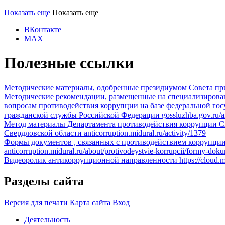
Показать еще
Показать еще
ВКонтакте
MAX
Полезные ссылки
Методические материалы, одобренные президиумом Совета пр
Методические рекомендации, размещенные на специализирова
вопросам противодействия коррупции на базе федеральной го
гражданской службы Российской Федерации
gossluzhba.gov.ru/a
Метод материалы Департамента противодействия коррупции С
Свердловской области
anticorruption.midural.ru/activity/1379
Формы документов , связанных с противодействием коррупции
anticorruption.midural.ru/about/protivodeystvie-korrupcii/formy-do
Видеоролик антикоррупционной направленности
https://cloud
Разделы сайта
Версия для печати
Карта сайта
Вход
Деятельность