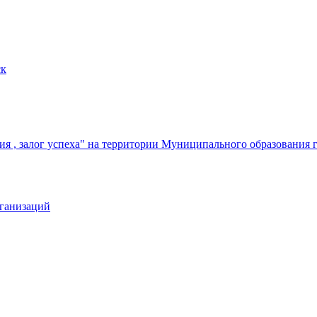
ск
я , залог успеха" на территории Муниципального образования 
рганизаций