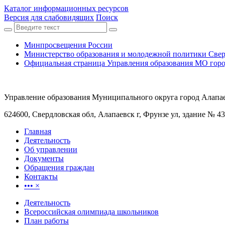
Каталог информационных ресурсов
Версия для слабовидящих
Поиск
Минпросвещения России
Министерство образования и молодежной политики Свер
Официальная страница Управления образования МО горо
Управление образования Муниципального округа город Алапа
624600, Свердловская обл, Алапаевск г, Фрунзе ул, здание № 43
Главная
Деятельность
Об управлении
Документы
Обращения граждан
Контакты
•••
×
Деятельность
Всероссийская олимпиада школьников
План работы